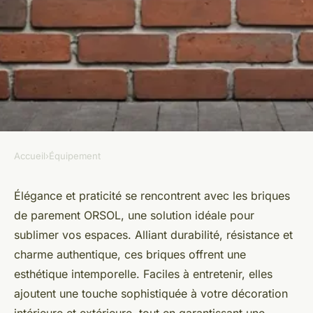
Accueil
›
Équipement
ÉQUIPEMENT
Briques de parement orsol :
Élégance et praticité se rencontrent avec les briques
de parement ORSOL, une solution idéale pour
élégance et praticité pour vos
sublimer vos espaces. Alliant durabilité, résistance et
espaces
charme authentique, ces briques offrent une
esthétique intemporelle. Faciles à entretenir, elles
admin
•
4 août 2024
•
3 min de lecture
ajoutent une touche sophistiquée à votre décoration