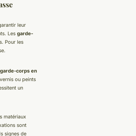
asse
arantir leur
nts. Les
garde-
s. Pour les
se.
garde-corps en
vernis ou peints
ssitent un
es matériaux
xations sont
ls signes de