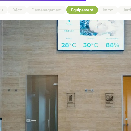
tu
Déco
Déménagement
Équipement
Immo
Jard