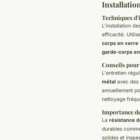
Installati
Techniques d'
L'installation d
efficacité. Util
corps en verre
garde-corps en
Conseils pour 
L'entretien régu
métal
avec des p
annuellement po
nettoyage fréqu
Importance de 
La
résistance 
durables comme 
solides et insp