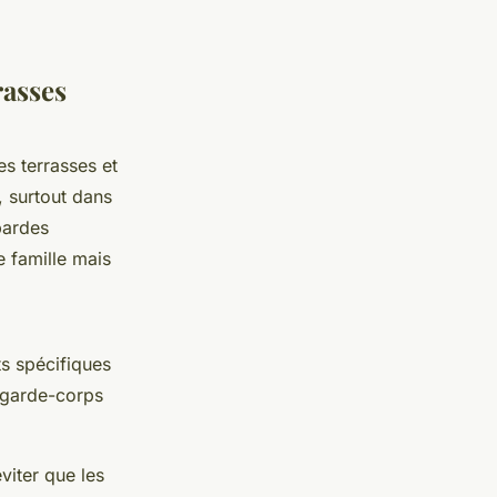
rasses
es terrasses et
, surtout dans
bardes
 famille mais
s spécifiques
n garde-corps
viter que les