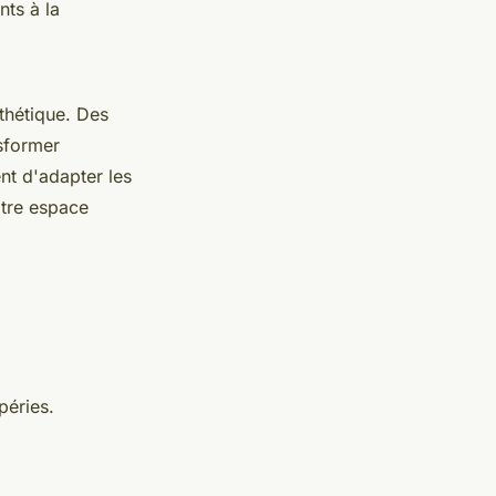
nts à la
sthétique. Des
sformer
nt d'adapter les
otre espace
péries.