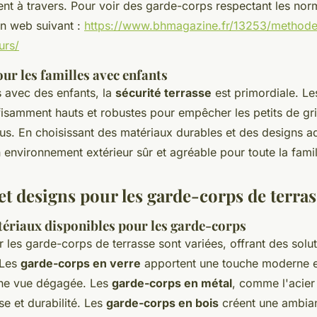
nt à travers. Pour voir des garde-corps respectant les nor
ien web suivant :
https://www.bhmagazine.fr/13253/methodes
urs/
ur les familles avec enfants
s avec des enfants, la
sécurité terrasse
est primordiale. L
ffisamment hauts et robustes pour empêcher les petits de g
us. En choisissant des matériaux durables et des designs a
environnement extérieur sûr et agréable pour toute la famil
et designs pour les garde-corps de terras
tériaux disponibles pour les garde-corps
 les garde-corps de terrasse sont variées, offrant des solu
 Les
garde-corps en verre
apportent une touche moderne et
une vue dégagée. Les
garde-corps en métal
, comme l'acier
se et durabilité. Les
garde-corps en bois
créent une ambia