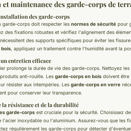
on et maintenance des garde-corps de terr
installation des garde-corps
es garde-corps doit respecter les
normes de sécurité
pour g
isez des fixations robustes et vérifiez l'alignement des éléme
nécessitent des supports spécifiques pour éviter les fissure
 bois
, appliquez un traitement contre l'humidité avant la po
un entretien efficace
lier prolonge la durée de vie des garde-corps. Nettoyez les
roduits anti-rouille. Les
garde-corps en bois
doivent être 
ur résister aux intempéries. Les
garde-corps en verre
néce
ent pour conserver leur transparence.
la résistance et de la durabilité
des garde-corps
est cruciale pour la sécurité. Choisissez d
l'acier inoxydable ou l'aluminium. Assurez-vous que les fi
ectez régulièrement les garde-corps pour détecter d'éventue