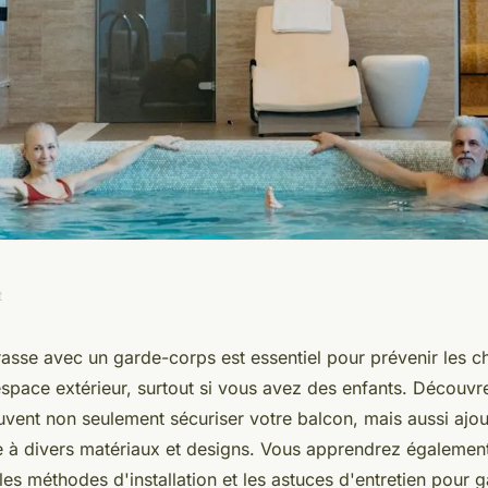
t
e : un moyen de
rasse avec un garde-corps est essentiel pour prévenir les c
espace extérieur, surtout si vous avez des enfants. Découv
e extérieur
vent non seulement sécuriser votre balcon, mais aussi ajou
e à divers matériaux et designs. Vous apprendrez égalemen
les méthodes d'installation et les astuces d'entretien pour g