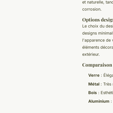
et naturelle, ta
corrosion.
Options desig
Le choix du desi
designs minimal
l'apparence de 
éléments décora
extérieur.
Comparaison d
Verre
: Éléga
Métal
: Très 
Bois
: Esthét
Aluminium
: