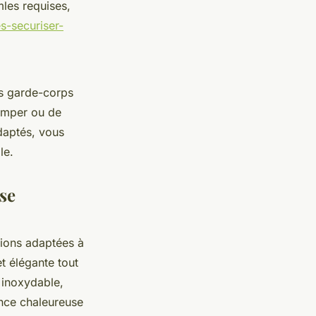
mles requises,
-securiser-
es garde-corps
rimper ou de
daptés, vous
le.
se
tions adaptées à
 élégante tout
 inoxydable,
nce chaleureuse