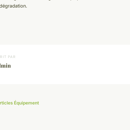
 dégradation.
RIT PAR
dmin
articles Équipement