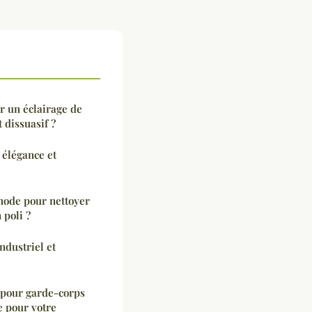
r un éclairage de
t dissuasif ?
 élégance et
hode pour nettoyer
 poli ?
ndustriel et
 pour garde-corps
e pour votre