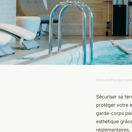
Accueil
›
Équipemen
ÉQUIPEMENT
Garde-corps terrass
Sécuriser sa ter
protéger votre 
sécuriser son espac
garde-corps peu
esthétique grâc
réglementaires, 