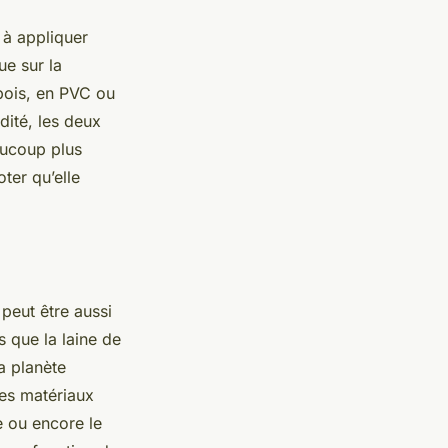
e à appliquer
ue sur la
 bois, en PVC ou
dité, les deux
aucoup plus
ter qu’elle
n peut être aussi
s que la laine de
a planète
des matériaux
e ou encore le