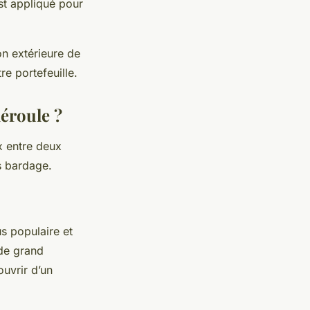
st appliqué pour
on extérieure de
re portefeuille.
déroule ?
ix entre deux
s bardage.
us populaire et
 de grand
ouvrir d’un