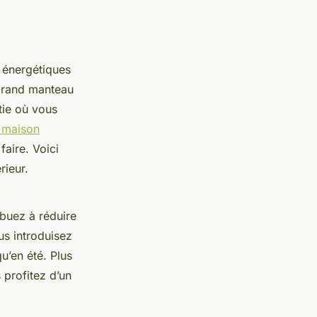
s énergétiques
 grand manteau
tie où vous
e maison
faire. Voici
rieur.
ibuez à réduire
us introduisez
u’en été. Plus
 profitez d’un