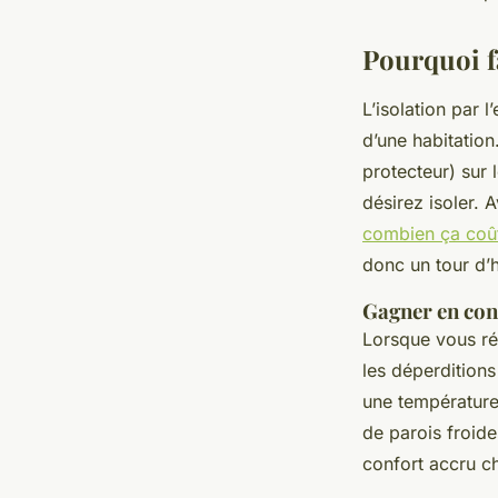
Pourquoi fa
admin
•
3 juillet 2024
•
5 min de lecture
L’isolation par 
d’une habitation
protecteur) sur 
désirez isoler
combien ça coû
donc un tour d’h
Gagner en con
Lorsque vous réa
les déperditions
une température 
de parois froide
confort accru c