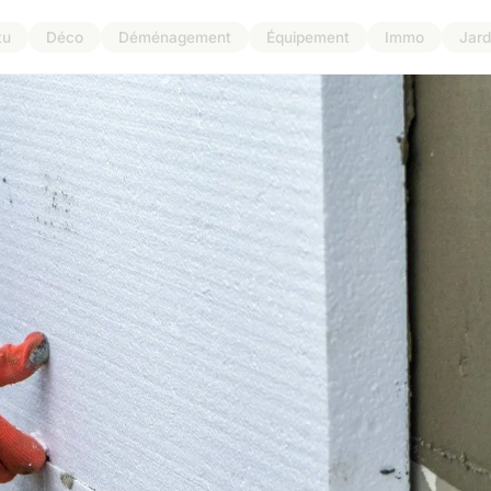
tu
Déco
Déménagement
Équipement
Immo
Jard