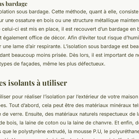
ous bardage
’isolation sous bardage. Cette méthode, quant à elle, consist
 sur une ossature en bois ou une structure métallique mainten
celui-ci est mis en place, il est recouvert d’un bardage en
nt également office de décor. Afin d’éviter tout risque d’humi
 une lame d’air respirante. L’isolation sous bardage est be
dant beaucoup moins prisée. Dès lors, il est important de no
 types de façades, même les plus défectueux.
s isolants à utiliser
tiliser pour réaliser l’isolation par l’extérieur de votre maiso
pes. Tout d’abord, cela peut être des matériaux minéraux tel
e de verre. Ensuite, des matériaux naturels respectueux de l
e bois, la laine de coton ou la laine de chanvre. Et enfin, 
s que le polystyrène extrudé, la mousse P.U, le polyuréthan