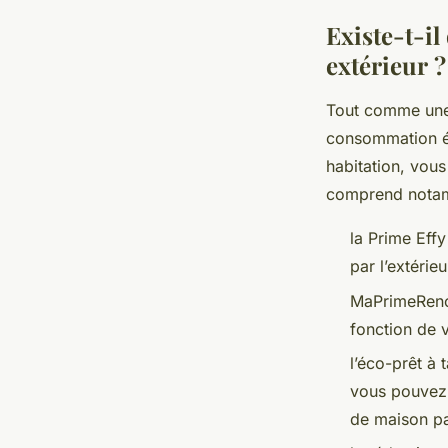
Existe-t-il 
extérieur ?
Tout comme une i
consommation éne
habitation, vous
comprend nota
la Prime Effy
par l’extérie
MaPrimeRenov
fonction de 
l’éco-prêt à 
vous pouvez 
de maison par