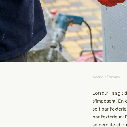
Accueil
›
Travaux
TRAVAUX
Isolation par l'exté
Lorsqu’il s’agit
s’imposent. En e
simple et efficace p
soit par l’extéri
par l’extérieur 
confort de votre rés
se déroule et que