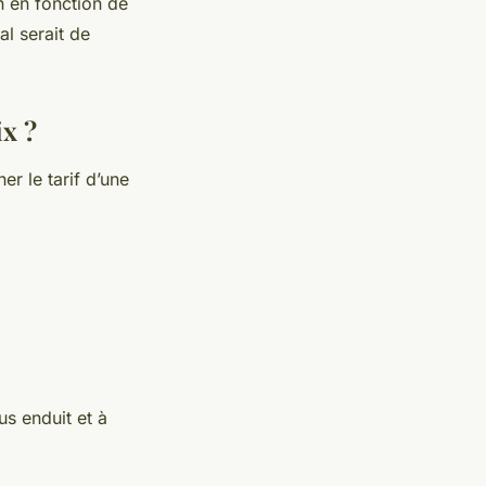
n en fonction de
l serait de
ix ?
r le tarif d’une
s enduit et à