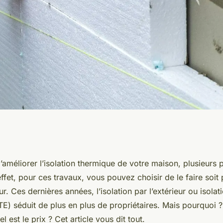
rieur : un moyen
 d’améliorer l’isolation thermique de votre maison, plusieurs p
ffet, pour ces travaux, vous pouvez choisir de le faire soit pa
our améliorer le
eur. Ces dernières années, l’isolation par l’extérieur ou isola
(ITE) séduit de plus en plus de propriétaires. Mais pourquo
idence
l est le prix ? Cet article vous dit tout.