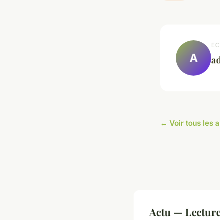
EC
A
a
← Voir tous les a
Actu — Lectur