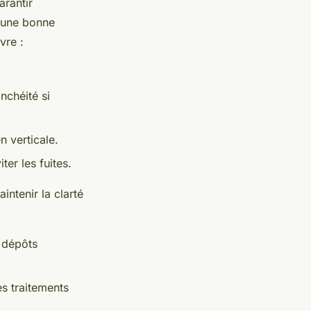
arantir
r une bonne
vre :
anchéité si
n verticale.
ter les fuites.
ntenir la clarté
s dépôts
s traitements