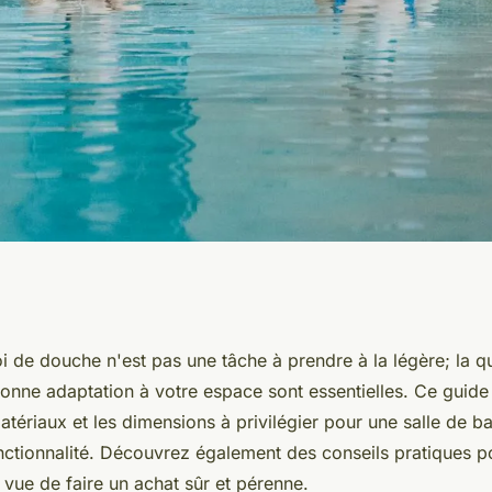
e douche : guide
i de douche n'est pas une tâche à prendre à la légère; la qua
 bonne adaptation à votre espace sont essentielles. Ce guid
matériaux et les dimensions à privilégier pour une salle de bai
nctionnalité. Découvrez également des conseils pratiques pou
en vue de faire un achat sûr et pérenne.