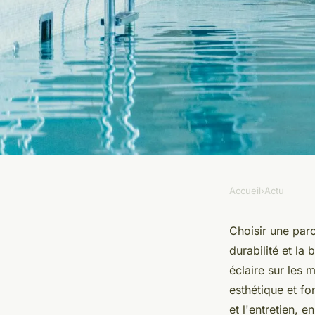
Accueil
›
Actu
ACTU
Acheter une paroi d
Choisir une paro
durabilité et la
complet
éclaire sur les 
esthétique et fo
et l'entretien, 