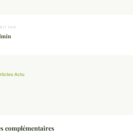
RIT PAR
dmin
rticles Actu
es complémentaires