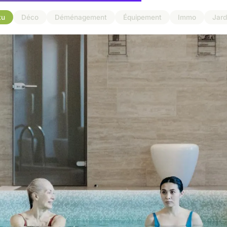
tu
Déco
Déménagement
Équipement
Immo
Jard