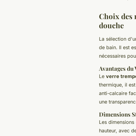
admin
•
13 mai 2024
•
3 min de lecture
Choix des 
douche
La sélection d'
de bain. Il est 
nécessaires pour
Avantages du 
Le
verre tremp
thermique, il es
anti-calcaire fac
une transparence
Dimensions S
Les dimensions 
hauteur, avec de