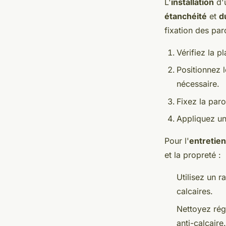
L'
installation
d'
étanchéité
et
d
fixation des paro
Vérifiez la pl
Positionnez l
nécessaire.
Fixez la paro
Appliquez u
Pour l'
entretien
et la propreté :
Utilisez un r
calcaires.
Nettoyez rég
anti-calcaire.