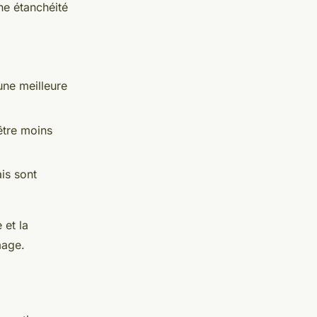
une étanchéité
une meilleure
être moins
is sont
 et la
mage.