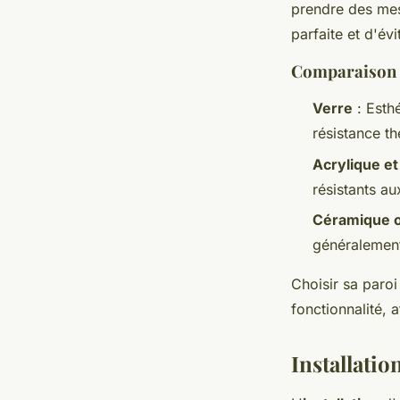
prendre des mes
parfaite et d'év
Comparaison 
Verre
: Esthé
résistance t
Acrylique e
résistants au
Céramique o
généralement
Choisir sa paroi
fonctionnalité, 
Installatio