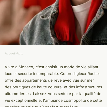
Accueil
›
Actu
ACTU
Vivre à monaco : découvrez le
Vivre à Monaco, c'est choisir un mode de vie alliant
luxe et sécurité incomparable. Ce prestigieux Rocher
luxe et la sécurité
offre des appartements de rêve avec vue sur mer,
des boutiques de haute couture, et des infrastructures
admin
•
30 juin 2024
•
3 min de lecture
ultramodernes. Laissez-vous séduire par la qualité de
vie exceptionnelle et l'ambiance cosmopolite de cette