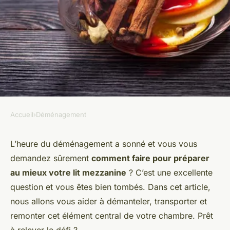
Accueil
›
Déménagement
DÉMÉNAGEMENT
Comment préparer un lit
L’heure du déménagement a sonné et vous vous
demandez sûrement
comment faire pour préparer
mezzanine pour un
au mieux votre lit mezzanine
? C’est une excellente
déménagement ?
question et vous êtes bien tombés. Dans cet article,
nous allons vous aider à démanteler, transporter et
admin
•
12 février 2024
•
6 min de lecture
remonter cet élément central de votre chambre. Prêt