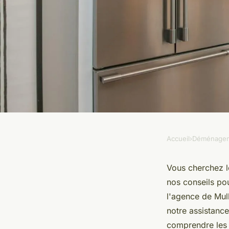
Accueil
›
Déménage
DÉMÉNAGEMENT
Location utilitaire 
Vous cherchez l
nos conseils pou
le véhicule idéal à il
l'agence de Mulh
notre assistance
comprendre les c