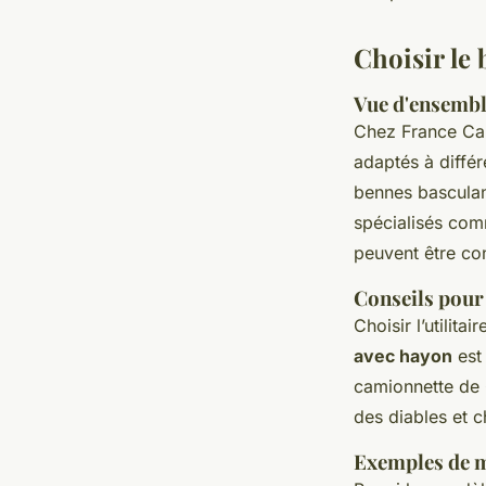
admin
•
16 juillet 2024
•
3 min de lecture
Choisir le 
Vue d'ensemble
Chez France Car
adaptés à diffé
bennes basculan
spécialisés com
peuvent être co
Conseils pour
Choisir l’utilita
avec hayon
est
camionnette de 
des diables et c
Exemples de m