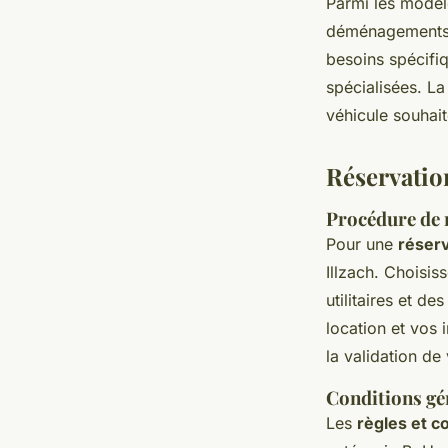
Parmi les modèl
déménagements 
besoins spécifiq
spécialisées. L
véhicule souhait
Réservatio
Procédure de 
Pour une
réserv
Illzach. Choisis
utilitaires et d
location et vos
la validation d
Conditions gé
Les
règles et c