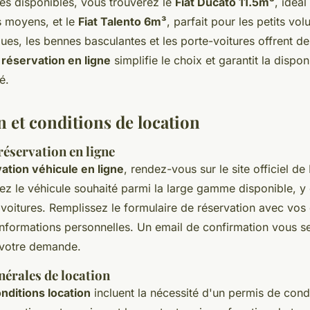
es disponibles, vous trouverez le
Fiat Ducato 11.5m³
, idéal
moyens, et le
Fiat Talento 6m³
, parfait pour les petits vo
ues, les bennes basculantes et les porte-voitures offrent de
a
réservation en ligne
simplifie le choix et garantit la disponi
é.
n et conditions de location
réservation en ligne
ation véhicule en ligne
, rendez-vous sur le site officiel d
sez le véhicule souhaité parmi la large gamme disponible, 
es voitures. Remplissez le formulaire de réservation avec vos
 informations personnelles. Un email de confirmation vous 
e votre demande.
nérales de location
onditions location
incluent la nécessité d'un permis de cond