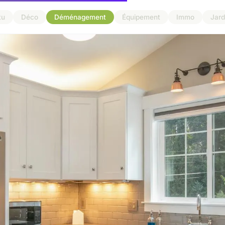
tu
Déco
Déménagement
Équipement
Immo
Jard