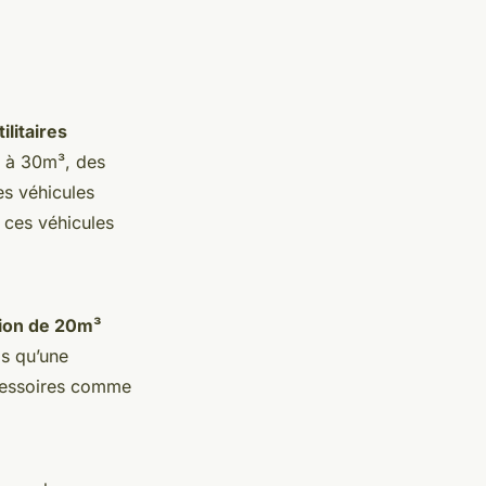
litaires
³ à 30m³, des
es véhicules
 ces véhicules
ion de 20m³
s qu’une
cessoires comme