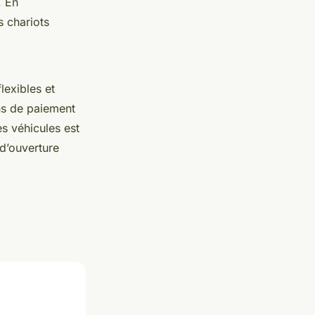
. En
 chariots
lexibles et
ns de paiement
es véhicules est
 d’ouverture