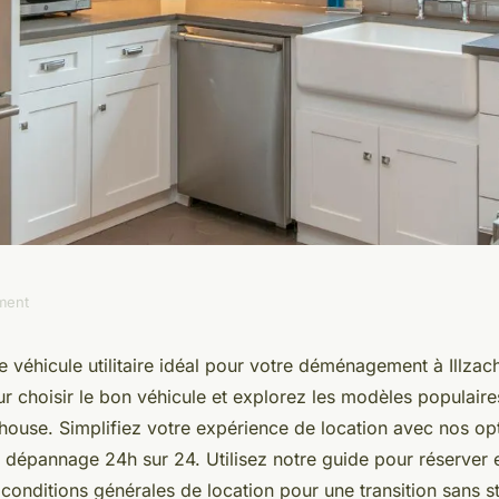
ment
mulhouse : trouvez
e véhicule utilitaire idéal pour votre déménagement à Illza
r choisir le bon véhicule et explorez les modèles populaire
lzach
ouse. Simplifiez votre expérience de location avec nos opti
 dépannage 24h sur 24. Utilisez notre guide pour réserver e
onditions générales de location pour une transition sans st