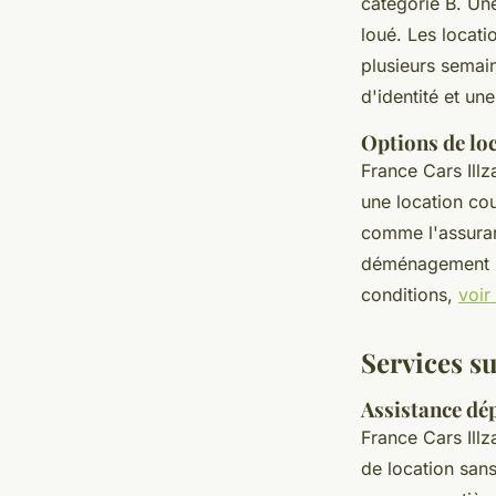
catégorie B. Une
loué. Les locati
plusieurs semain
d'identité et un
Options de loc
France Cars Ill
une location co
comme l'assuran
déménagement so
conditions,
voir 
Services s
Assistance dé
France Cars Illz
de location san