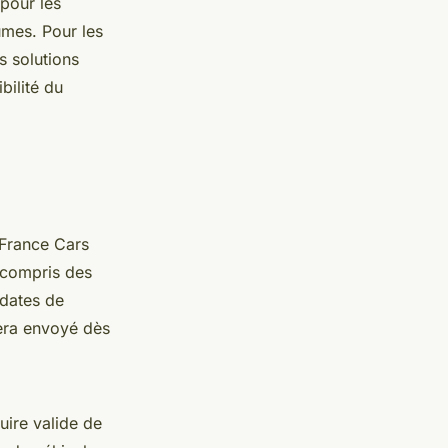
 pour les
lumes. Pour les
s solutions
bilité du
e France Cars
y compris des
 dates de
sera envoyé dès
uire valide de