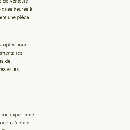
e de véhicule
elques heures à
uent une pièce
z opter pour
émentaires
es de
es et les
 une expérience
pondre à toute