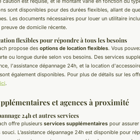
 caution est requise, et le montant varie en fonction du typ
ons sont disponibles pour des durées flexibles, allant de qu
es. Les documents nécessaires pour louer un utilitaire incl
e preuve de domicile récente.
ation flexibles pour répondre à tous les besoins
zach propose des
options de location flexibles
. Vous pouve
urte ou longue durée selon vos besoins. Des services suppl
ce, l'assistance dépannage 24h, et la location d'accessoir
nt également disponibles. Pour plus de détails sur les offr
ici
.
upplémentaires et agences à proximité
pannage 24h et autres services
ach offre plusieurs
services supplémentaires
pour assurer
s souci. L’assistance dépannage 24h est disponible pour ré