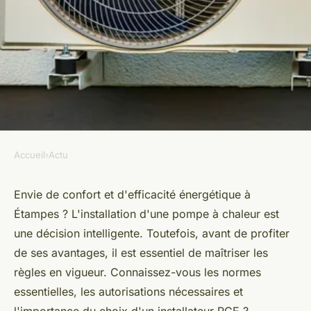
Accueil
›
Actu
ACTU
Pose de pompe à chaleur à
Envie de confort et d'efficacité énergétique à
Étampes ? L'installation d'une pompe à chaleur est
Étampes 91150 : les règles à
une décision intelligente. Toutefois, avant de profiter
respecter
de ses avantages, il est essentiel de maîtriser les
règles en vigueur. Connaissez-vous les normes
admin
•
4 avril 2024
•
3 min de lecture
essentielles, les autorisations nécessaires et