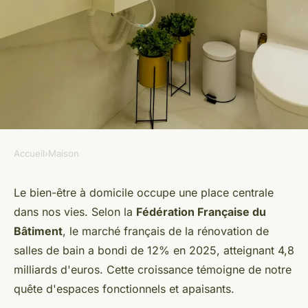
Accueil
›
Maison
MAISON
Rénovez votre salle de bain
Le bien-être à domicile occupe une place centrale
dans nos vies. Selon la
Fédération Française du
avec des accessoires pratiques
Bâtiment
, le marché français de la rénovation de
et élégants
salles de bain a bondi de 12% en 2025, atteignant 4,8
milliards d'euros. Cette croissance témoigne de notre
admin
•
27 novembre 2025
•
7 min de lecture
quête d'espaces fonctionnels et apaisants.